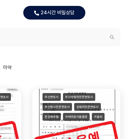
담신청
24시간 비밀상담
마약
문변호사
부산변호사
부산성범죄전문변호사
부산형사전문변호사
성범죄전문변호사
준강제추행
카메라등이용촬영
카촬죄