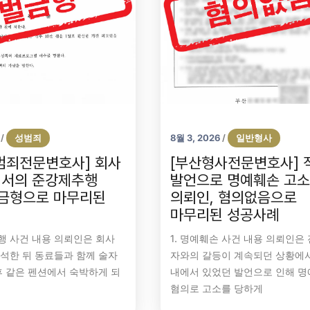
성범죄
8월 3, 2026
일반형사
/
/
범죄전문변호사] 회사
[부산형사전문변호사] 
서의 준강제추행
발언으로 명예훼손 고
벌금형으로 마무리된
의뢰인, 혐의없음으로
례
마무리된 성공사례
추행 사건 내용 의뢰인은 회사
1. 명예훼손 사건 내용 의뢰인은 
석한 뒤 동료들과 함께 술자
자와의 갈등이 계속되던 상황에
후 같은 펜션에서 숙박하게 되
내에서 있었던 발언으로 인해 
혐의로 고소를 당하게