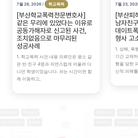
7월 28, 2026
학교폭력
7월 23, 202
/
[부산학교폭력전문변호사]
[부산피
같은 무리에 있었다는 이유로
남자친구
공동가해자로 신고된 사건,
데이트폭
조치없음으로 마무리된
형사 고
성공사례
1. 상해, 
기간 교제하
1. 학교폭력 사건 내용 의뢰인은 평소 같
행을 당한 
은 반 친구 4명과 자연스럽게 어울려 다
신적 피해를
니던 학생이었습니다. 쉬는 시간이면 함
께 이동하고,
골프채특수협박
부산변호사
검사항소기
부산형사전문변호사
특수협박
부산변호사