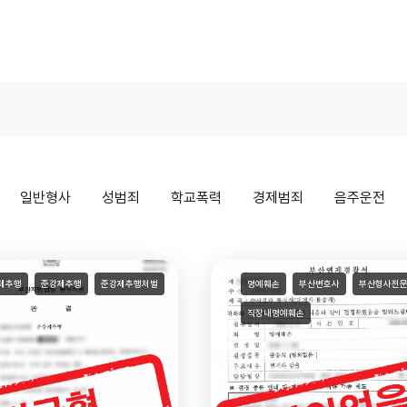
홈
인사말
변호사소개
업무사례
법률칼럼
오시는 길
상
일반형사
성범죄
학교폭력
경제범죄
음주운전
제추행
준강제추행
준강제추행처벌
명예훼손
부산변호사
부산형사전
직장내명예훼손