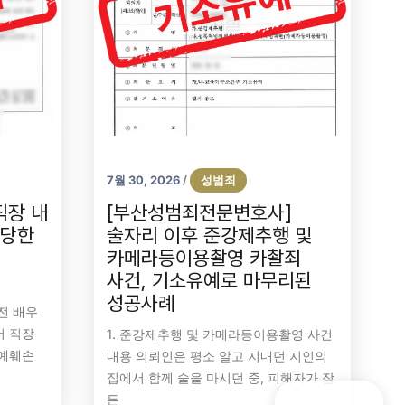
7월 30, 2026
성범죄
/
직장 내
[부산성범죄전문변호사]
소당한
술자리 이후 준강제추행 및
카메라등이용촬영 카촬죄
사건, 기소유예로 마무리된
성공사례
전 배우
서 직장
1. 준강제추행 및 카메라등이용촬영 사건
명예훼손
내용 의뢰인은 평소 알고 지내던 지인의
집에서 함께 술을 마시던 중, 피해자가 잠
든