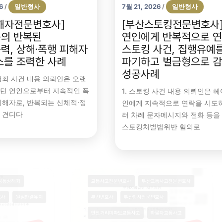
6
일반형사
7월 21, 2026
일반형사
/
/
해자전문변호사]
[부산스토킹전문변호사]
의 반복된
연인에게 반복적으로 
력, 상해·폭행 피해자
스토킹 사건, 집행유예
소를 조력한 사례
파기하고 벌금형으로 
성공사례
폭행죄 사건 내용 의뢰인은 오랜
던 연인으로부터 지속적인 폭
1. 스토킹 사건 내용 의뢰인은 헤
피해자로, 반복되는 신체적·정
인에게 지속적으로 연락을 시도하
 견디다
러 차례 문자메시지와 전화 등을
스토킹처벌법위반 혐의로
각
공동상해
공동상해죄
교통사고전문변호사
부산교통사고전문
부산형사전문변호사
원심판결유지
부산변호사
부산형사전문변호사
안전거리미확보교통사고
화물차교통사