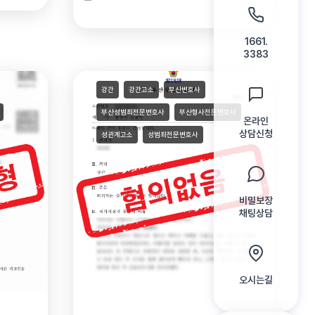
1661.
3383
강간
강간고소
부산변호사
부산성범죄전문변호사
부산형사전문변호사
온라인
상담신청
성관계고소
성범죄전문변호사
비밀보장
채팅상담
오시는길