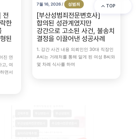
7월 16, 2026
성범죄
/
TOP
 전
[부산성범죄전문변호사]
연락한
합의된 성관계였지만
를
강간으로 고소된 사건, 불송치
감형된
결정을 이끌어낸 성공사례
1. 강간 사건 내용 의뢰인인 30대 직장인
A씨는 거래처를 통해 알게 된 여성 B씨와
어진 연
몇 차례 식사를 하며
고, 여
 하면서
변호사
강제추행
부산변호사
부산성범죄
부산성범죄전문변호사
부산형사전문변호사
고
술자리강제추행