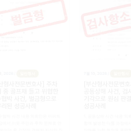
7월 14, 2026
일반형사
7월 10, 202
/
[부산형사전문변호사] 주차
[부산형
시비 중 골프채 들고 위협한
공동상해
특수협박 사건, 벌금형으로
기각으로
마무리된 성공사례
성공사
1. 특수협박 사건 내용 의뢰인은 아파트
1. 공동상
주차장에서 이웃 주민과 주차 문제로 언
함께 발생한
쟁을 벌이던 중 감정이 격해져 자신의 집
상해를 가