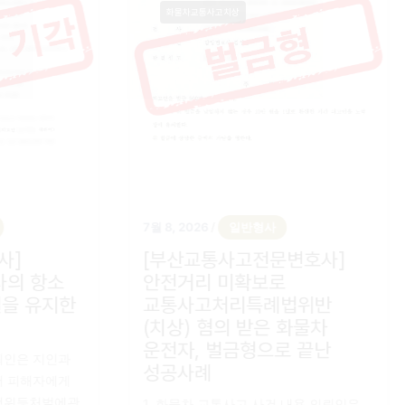
화물차교통사고치상
6
일반형사
7월 8, 2026
일반형사
/
/
사전문변호사]
[부산교통사고전문변호
 사건, 검사의 항소
안전거리 미확보로
 원심 판결을 유지한
교통사고처리특례법위
례
(치상) 혐의 받은 화물
운전자, 벌금형으로 끝
해 사건 내용 의뢰인은 지인과
성공사례
 다툼 과정에서 피해자에게
한 혐의로 폭력행위등처벌에관
1. 화물차 교통사고 사건 내용 