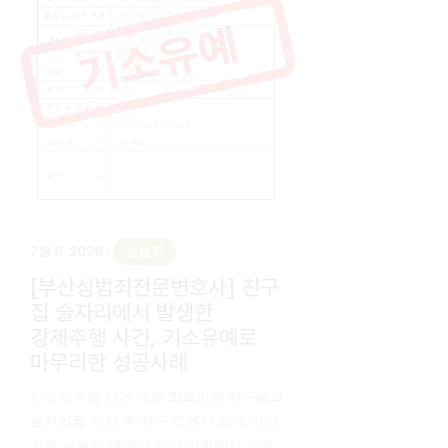
해든 퀵 메뉴
7월 6, 2026
성범죄
/
전화상담
사]
[부산성범죄전문변호사] 친구
집 술자리에서 발생한
자가진단
반
강제추행 사건, 기소유예로
차
마무리한 성공사례
난
1. 강제추행 사건 내용 의뢰인은 친구들과
카톡상담
술자리를 가진 후 친구 집에서 함께 이야
기를 나누다 새벽이 되어 거실에서 쉬게
의뢰인은