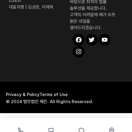
7월 14, 2026
일반형사
/
[부산형사전문변호사] 주차 시비 중 골프채 들고
위협한 특수협박 사건, 벌금형으로 마무리된
성공사례
1. 특수협박 사건 내용 의뢰인은 아파트 주차장에서 이웃 주
민과 주차 문제로 언쟁을 벌이던 중 감정이 격해져 자신의 집
해든 퀵 메뉴
으로
전화상담
자가진단
검사항소기각
공동상해
공동상해죄
부산변호사
부산형사전문변호사
원심판결유지