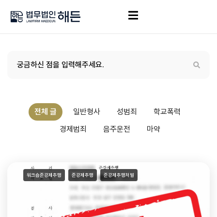
전체 글
일반형사
성범죄
학교폭력
경제범죄
음주운전
마약
워크숍준강제추행
준강제추행
준강제추행처벌