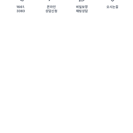
카톡상담
1661.
온라인
비밀보장
오시는길
3383
상담신청
채팅상담
7월 10, 2026
일반형사
/
[부산형사전문변호사] 공동상해 사건, 검사의 항소
기각으로 원심 판결을 유지한 성공사례
1. 공동상해 사건 내용 의뢰인은 지인과 함께 발생한 다툼 과
정에서 피해자에게 상해를 가한 혐의로 폭력행위등처벌에관
한법률위반(공동상해) 혐의로 기소되어 형사재판을 받게 되
었습니다.