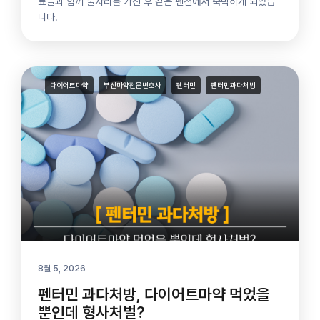
료들과 함께 술자리를 가진 후 같은 펜션에서 숙박하게 되었습
니다.
다이어트마약
부산마약전문변호사
펜터민
펜터민과다처방
8월 5, 2026
펜터민 과다처방, 다이어트마약 먹었을
뿐인데 형사처벌?