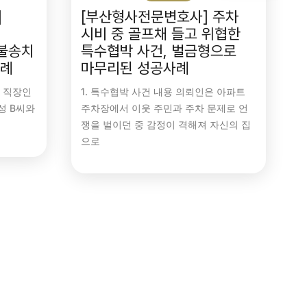
]
[부산형사전문변호사] 주차
시비 중 골프채 들고 위협한
 불송치
특수협박 사건, 벌금형으로
사례
마무리된 성공사례
대 직장인
1. 특수협박 사건 내용 의뢰인은 아파트
성 B씨와
주차장에서 이웃 주민과 주차 문제로 언
쟁을 벌이던 중 감정이 격해져 자신의 집
으로
보육교사아동학대
부산변호사
부산아동학대
부산아동학대전문변호사
부산형사전문변호사
어린이집아동학대