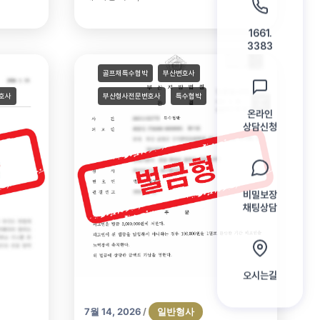
1661.
3383
골프채특수협박
부산변호사
호사
부산형사전문변호사
특수협박
온라인
상담신청
비밀보장
채팅상담
오시는길
7월 14, 2026
일반형사
/