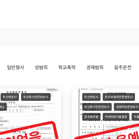
홈
인사말
변호사소개
업무사례
법률칼럼
오시는 길
상
일반형사
성범죄
학교폭력
경제범죄
음주운전
부산변호사
부산형사전문변호사
부산변호사
부산성범죄전문변호사
훼손
부산형사전문변호사
성범죄전문변호사
준강제추행
카메라등이용촬영
카