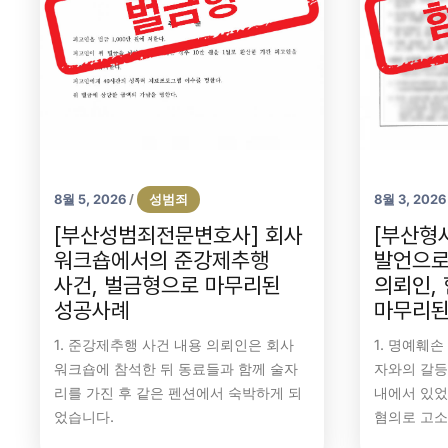
8월 5, 2026
성범죄
8월 3, 2026
/
[부산성범죄전문변호사] 회사
[부산형
워크숍에서의 준강제추행
발언으로
사건, 벌금형으로 마무리된
의뢰인,
성공사례
마무리된
1. 준강제추행 사건 내용 의뢰인은 회사
1. 명예훼
워크숍에 참석한 뒤 동료들과 함께 술자
자와의 갈등
리를 가진 후 같은 펜션에서 숙박하게 되
내에서 있었
었습니다.
혐의로 고소