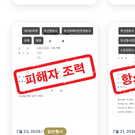
데이트폭력
부산변호사
부산피해자전문변호사
부산변호사
상해
폭행
부산형사전
스토킹항소
7월 23, 2026
일반형사
7월 21, 202
/