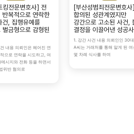
토킹전문변호사] 전
[부산성범죄전문변호사
 반복적으로 연락한
합의된 성관계였지만
사건, 집행유예를
강간으로 고소된 사건,
 벌금형으로 감형된
결정을 이끌어낸 성공
례
1. 강간 사건 내용 의뢰인인 30
A씨는 거래처를 통해 알게 된 여
 사건 내용 의뢰인은 헤어진 연
몇 차례 식사를 하며
적으로 연락을 시도하고, 여
자메시지와 전화 등을 하면서
법위반 혐의로
호사
부산교통사고전문변호사
강제추행
부산변호사
부산성범죄
부산형사전문변호사
부산성범죄전문변호사
부산형사전문변호사
교통사고
화물차교통사고
술자리강제추행
치상