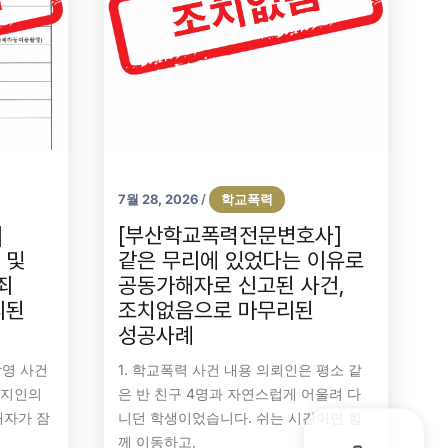
7월 28, 2026
학교폭력
/
]
[부산학교폭력전문변호사]
 및
같은 무리에 있었다는 이유로
죄
공동가해자로 신고된 사건,
리된
조치없음으로 마무리된
성공사례
촬영 사건
1. 학교폭력 사건 내용 의뢰인은 평소 같
 지인의
은 반 친구 4명과 자연스럽게 어울려 다
해자가 잠
니던 학생이었습니다. 쉬는 시간이면 함
께 이동하고,