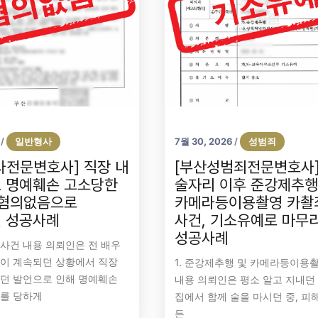
일반형사
7월 30, 2026
성범죄
/
/
사전문변호사] 직장 내
[부산성범죄전문변호사
 명예훼손 고소당한
술자리 이후 준강제추행
 혐의없음으로
카메라등이용촬영 카촬
 성공사례
사건, 기소유예로 마무
성공사례
손 사건 내용 의뢰인은 전 배우
이 계속되던 상황에서 직장
1. 준강제추행 및 카메라등이용
던 발언으로 인해 명예훼손
내용 의뢰인은 평소 알고 지내던
를 당하게
집에서 함께 술을 마시던 중, 피
든