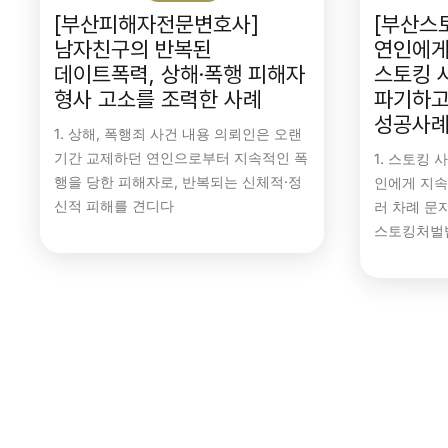
[부산피해자전문변호사]
[부산스
남자친구의 반복된
연인에게
데이트폭력, 상해·폭행 피해자
스토킹 
형사 고소를 조력한 사례
파기하고
성공사
1. 상해, 폭행죄 사건 내용 의뢰인은 오랜
기간 교제하던 연인으로부터 지속적인 폭
1. 스토킹
행을 당한 피해자로, 반복되는 신체적·정
인에게 지속
신적 피해를 견디다
러 차례 문
스토킹처벌
검사항소기각
공동상해
공동상해죄
교통사고전문변
부산변호사
부산형사전문변호사
원심판결유지
부산변호사
안전거리미확보
화물차교통사고