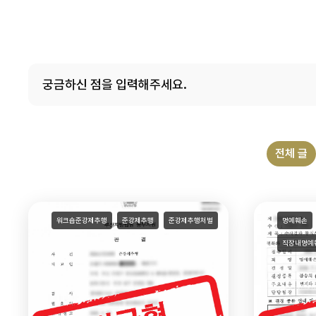
전체 글
워크숍준강제추행
준강제추행
준강제추행처벌
명예훼손
직장내명예