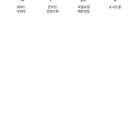
카톡상담
1661.
온라인
비밀보장
오시는길
화물차교통사고치상
3383
상담신청
채팅상담
7월 8, 2026
일반형사
/
[부산교통사고전문변호사] 안전거리 미확보로
교통사고처리특례법위반(치상) 혐의 받은 화물차
운전자, 벌금형으로 끝난 성공사례
1. 화물차 교통사고 사건 내용 의뢰인은 25톤 화물차를 운전
하며 고속도로를 주행하던 중, 전방 차량과의 안전거리를 충
분히 확보하지 못한