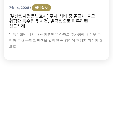
7월 14, 2026
일반형사
/
[부산형사전문변호사] 주차 시비 중 골프채 들고
위협한 특수협박 사건, 벌금형으로 마무리된
성공사례
1. 특수협박 사건 내용 의뢰인은 아파트 주차장에서 이웃 주
민과 주차 문제로 언쟁을 벌이던 중 감정이 격해져 자신의 집
으로
검사항소기각
공동상해
공동상해죄
부산변호사
부산형사전문변호사
원심판결유지