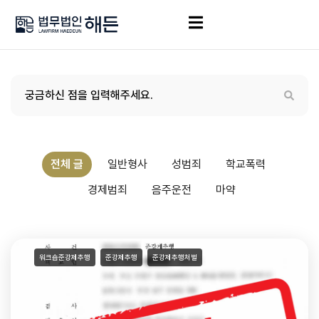
전체 글
일반형사
성범죄
학교폭력
경제범죄
음주운전
마약
워크숍준강제추행
준강제추행
준강제추행처벌