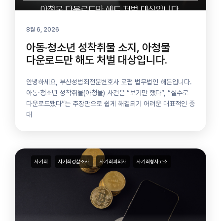
8월 6, 2026
아동·청소년 성착취물 소지, 아청물
다운로드만 해도 처벌 대상입니다.
안녕하세요, 부산성범죄전문변호사 로펌 법무법인 해든입니다.
아동·청소년 성착취물(아청물) 사건은 “보기만 했다”, “실수로
다운로드됐다”​는 주장만으로 쉽게 해결되기 어려운 대표적인 중
대
사기죄
사기죄경찰조사
사기죄피의자
사기죄형사고소