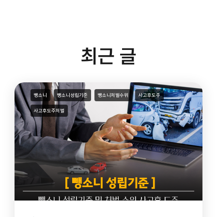
최근 글
뺑소니
뺑소니성립기준
뺑소니처벌수위
사고후도주
사고후도주처벌