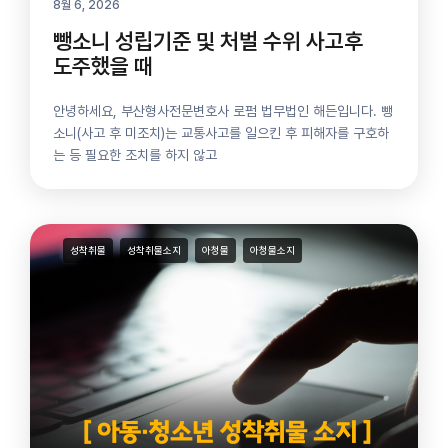
8월 6, 2026
뺑소니 성립기준 및 처벌 수위 사고후
도주했을 때
안녕하세요, 부산형사전문변호사 로펌 법무법인 해든입니다. 뺑
소니(사고 후 미조치)는 교통사고를 일으킨 후 피해자를 구호하
는 등 필요한 조치를 하지 않고
성착취물
성착취물소지
아청물
아청물소지