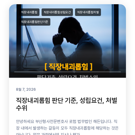
직장내괴롭힘
직장내괴롭힘성립요건
직장내괴롭힘처벌
직장내괴롭힘판단기준
8월 7, 2026
직장내괴롭힘 판단 기준, 성립요건, 처벌
수위
안녕하세요 부산형사전문변호사 로펌 법무법인 해든입니다. 직
장 내에서 발생하는 갈등이 모두 직장내괴롭힘에 해당하는 것은
아닙니다. 업무 과정에서의 지시나 평가,