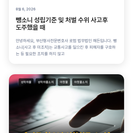
8월 6, 2026
뺑소니 성립기준 및 처벌 수위 사고후
도주했을 때
안녕하세요, 부산형사전문변호사 로펌 법무법인 해든입니다. 뺑
소니(사고 후 미조치)는 교통사고를 일으킨 후 피해자를 구호하
는 등 필요한 조치를 하지 않고
성착취물
성착취물소지
아청물
아청물소지