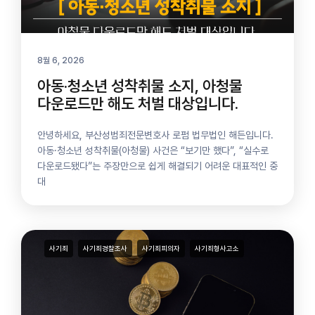
8월 6, 2026
아동·청소년 성착취물 소지, 아청물
다운로드만 해도 처벌 대상입니다.
안녕하세요, 부산성범죄전문변호사 로펌 법무법인 해든입니다.
아동·청소년 성착취물(아청물) 사건은 “보기만 했다”, “실수로
다운로드됐다”​는 주장만으로 쉽게 해결되기 어려운 대표적인 중
대
사기죄
사기죄경찰조사
사기죄피의자
사기죄형사고소