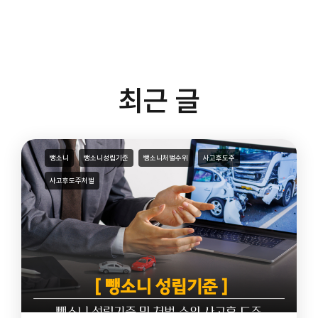
최근 글
뺑소니
뺑소니성립기준
뺑소니처벌수위
사고후도주
사고후도주처벌