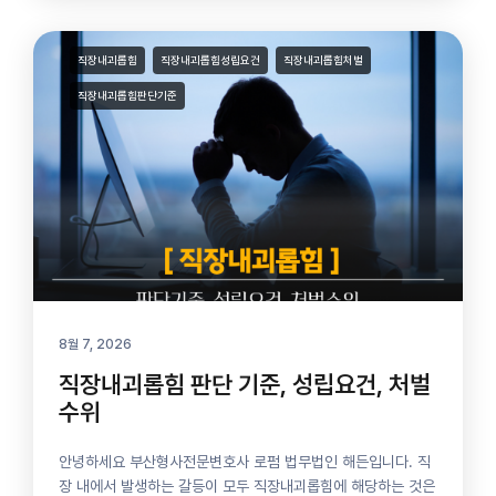
직장내괴롭힘
직장내괴롭힘성립요건
직장내괴롭힘처벌
직장내괴롭힘판단기준
8월 7, 2026
직장내괴롭힘 판단 기준, 성립요건, 처벌
수위
안녕하세요 부산형사전문변호사 로펌 법무법인 해든입니다. 직
장 내에서 발생하는 갈등이 모두 직장내괴롭힘에 해당하는 것은