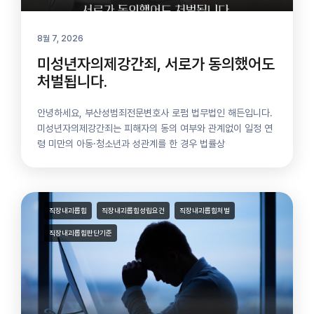
8월 7, 2026
미성년자의제강간죄, 서로가 동의했어도
처벌됩니다.
안녕하세요, 부산성범죄전문변호사 로펌 법무법인 해든입니다.
미성년자의제강간죄는 피해자의 동의 여부와 관계없이 일정 연
령 미만의 아동·청소년과 성관계를 한 경우 법률상
직장내괴롭힘
직장내괴롭힘성립요건
직장내괴롭힘처벌
직장내괴롭힘판단기준