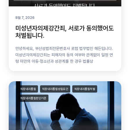
8월 7, 2026
미성년자의제강간죄, 서로가 동의했어도
처벌됩니다.
안녕하세요, 부산성범죄전문변호사 로펌 법무법인 해든입니다.
미성년자의제강간죄는 피해자의 동의 여부와 관계없이 일정 연
령 미만의 아동·청소년과 성관계를 한 경우 법률상
직장내괴롭힘
직장내괴롭힘성립요건
직장내괴롭힘처벌
직장내괴롭힘판단기준