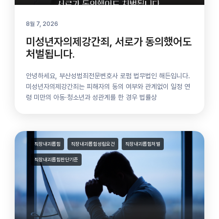
8월 7, 2026
미성년자의제강간죄, 서로가 동의했어도
처벌됩니다.
안녕하세요, 부산성범죄전문변호사 로펌 법무법인 해든입니다.
미성년자의제강간죄는 피해자의 동의 여부와 관계없이 일정 연
령 미만의 아동·청소년과 성관계를 한 경우 법률상
직장내괴롭힘
직장내괴롭힘성립요건
직장내괴롭힘처벌
직장내괴롭힘판단기준