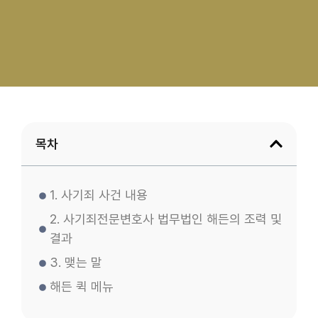
목차
1. 사기죄 사건 내용
2. 사기죄전문변호사 법무법인 해든의 조력 및
결과
3. 맺는 말
해든 퀵 메뉴