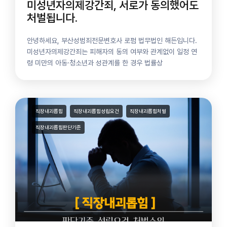
미성년자의제강간죄, 서로가 동의했어도
처벌됩니다.
안녕하세요, 부산성범죄전문변호사 로펌 법무법인 해든입니다.
미성년자의제강간죄는 피해자의 동의 여부와 관계없이 일정 연
령 미만의 아동·청소년과 성관계를 한 경우 법률상
직장내괴롭힘
직장내괴롭힘성립요건
직장내괴롭힘처벌
직장내괴롭힘판단기준