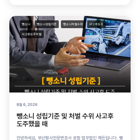
뺑소니
뺑소니성립기준
뺑소니처벌수위
사고후도주
사고후도주처벌
8월 6, 2026
뺑소니 성립기준 및 처벌 수위 사고후
도주했을 때
안녕하세요, 부산형사전문변호사 로펌 법무법인 해든입니다. 뺑