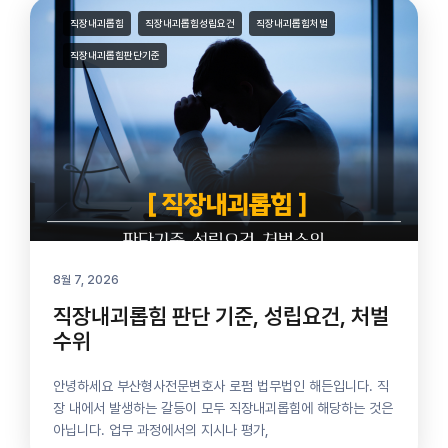
직장내괴롭힘
직장내괴롭힘성립요건
직장내괴롭힘처벌
직장내괴롭힘판단기준
8월 7, 2026
직장내괴롭힘 판단 기준, 성립요건, 처벌
수위
안녕하세요 부산형사전문변호사 로펌 법무법인 해든입니다. 직
장 내에서 발생하는 갈등이 모두 직장내괴롭힘에 해당하는 것은
아닙니다. 업무 과정에서의 지시나 평가,