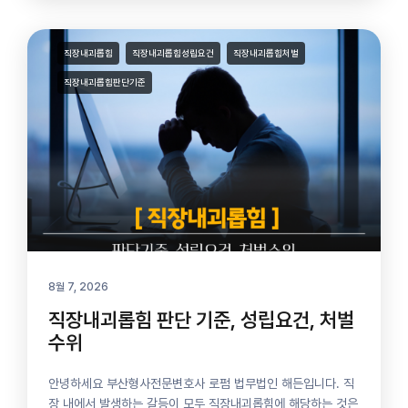
직장내괴롭힘
직장내괴롭힘성립요건
직장내괴롭힘처벌
직장내괴롭힘판단기준
8월 7, 2026
직장내괴롭힘 판단 기준, 성립요건, 처벌
수위
안녕하세요 부산형사전문변호사 로펌 법무법인 해든입니다. 직
장 내에서 발생하는 갈등이 모두 직장내괴롭힘에 해당하는 것은