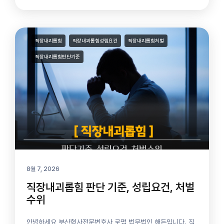
직장내괴롭힘
직장내괴롭힘성립요건
직장내괴롭힘처벌
직장내괴롭힘판단기준
8월 7, 2026
직장내괴롭힘 판단 기준, 성립요건, 처벌
수위
안녕하세요 부산형사전문변호사 로펌 법무법인 해든입니다. 직