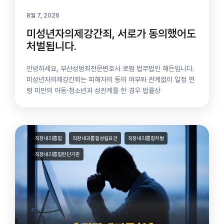
8월 7, 2026
미성년자의제강간죄, 서로가 동의했어도
처벌됩니다.
안녕하세요, 부산성범죄전문변호사 로펌 법무법인 해든입니다.
미성년자의제강간죄는 피해자의 동의 여부와 관계없이 일정 연
령 미만의 아동·청소년과 성관계를 한 경우 법률상
직장내괴롭힘
직장내괴롭힘성립요건
직장내괴롭힘처벌
직장내괴롭힘판단기준