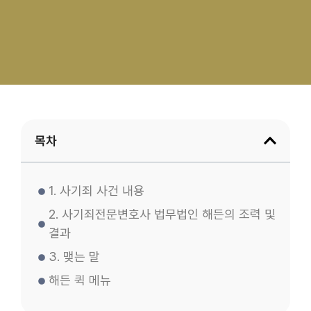
목차
1. 사기죄 사건 내용
2. 사기죄전문변호사 법무법인 해든의 조력 및
결과
3. 맺는 말
해든 퀵 메뉴