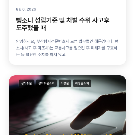
8월 6, 2026
뺑소니 성립기준 및 처벌 수위 사고후
도주했을 때
안녕하세요, 부산형사전문변호사 로펌 법무법인 해든입니다. 뺑
소니(사고 후 미조치)는 교통사고를 일으킨 후 피해자를 구호하
는 등 필요한 조치를 하지 않고
성착취물
성착취물소지
아청물
아청물소지