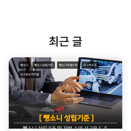
최근 글
뺑소니
뺑소니성립기준
뺑소니처벌수위
사고후도주
사고후도주처벌