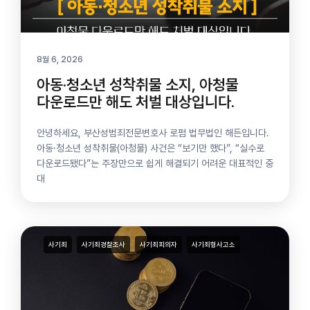
8월 6, 2026
아동·청소년 성착취물 소지, 아청물
다운로드만 해도 처벌 대상입니다.
안녕하세요, 부산성범죄전문변호사 로펌 법무법인 해든입니다.
아동·청소년 성착취물(아청물) 사건은 “보기만 했다”, “실수로
다운로드됐다”​는 주장만으로 쉽게 해결되기 어려운 대표적인 중
대
사기죄
사기죄경찰조사
사기죄피의자
사기죄형사고소