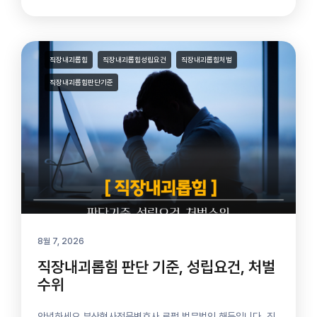
직장내괴롭힘
직장내괴롭힘성립요건
직장내괴롭힘처벌
직장내괴롭힘판단기준
8월 7, 2026
직장내괴롭힘 판단 기준, 성립요건, 처벌
수위
안녕하세요 부산형사전문변호사 로펌 법무법인 해든입니다. 직