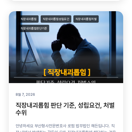
직장내괴롭힘
직장내괴롭힘성립요건
직장내괴롭힘처벌
직장내괴롭힘판단기준
8월 7, 2026
직장내괴롭힘 판단 기준, 성립요건, 처벌
수위
안녕하세요 부산형사전문변호사 로펌 법무법인 해든입니다. 직