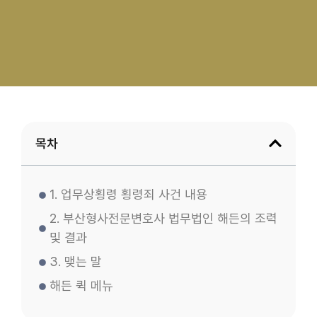
목차
1. 업무상횡령 횡령죄 사건 내용
2. 부산형사전문변호사 법무법인 해든의 조력
및 결과
3. 맺는 말
해든 퀵 메뉴